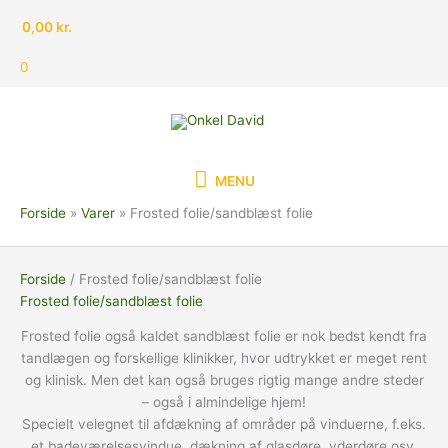
Gå
0,00
kr.
til
indholdet
0
MENU
MENU
Forside
Varer
Frosted folie/sandblæst folie
Forside
/ Frosted folie/sandblæst folie
Frosted folie/sandblæst folie
Frosted folie også kaldet sandblæst folie er nok bedst kendt fra
tandlægen og forskellige klinikker, hvor udtrykket er meget rent
og klinisk. Men det kan også bruges rigtig mange andre steder
– også i almindelige hjem!
Specielt velegnet til afdækning af områder på vinduerne, f.eks.
et badeværelsesvindue, dækning af glasdøre, yderdøre osv.