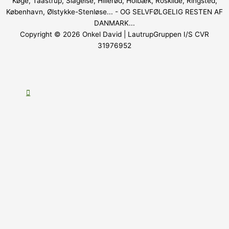
Køge, Taastrup, Slagelse, Hillerød, Holbæk, Roskilde, Ringsted,
København, Ølstykke-Stenløse... - OG SELVFØLGELIG RESTEN AF
DANMARK...
Copyright © 2026
Onkel David
| LautrupGruppen I/S CVR
31976952