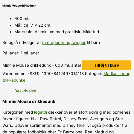
Minnie Mouse drikkedunk
600 ml.
Mål: ca. 7 x 22 cm.
Materiale: Aluminium med praktisk drikketud.
Se også udvalget af
pyntepuder og tæpper
til børn
På lager:
1 på lager
Minnie Mouse drikkedunk - 600 ml. antal
Tilføj til kurv
Varenummer (SKU):
1300-8412497014118
Kategori:
Madkasser og
drikkedunke
Beskrivelse
Minnie Mouse drikkedunk
Kategorien med
legetøj
dækker over et stort udvalg med børnenes
favorit figurer, bl.a. Paw Patrol, Disney Frost, Avengers og Star
Wars. Udover sortimentet med Disney fører vi også produkter fra
de populære fodboldklubber Fc Barcelona, Real Madrid og