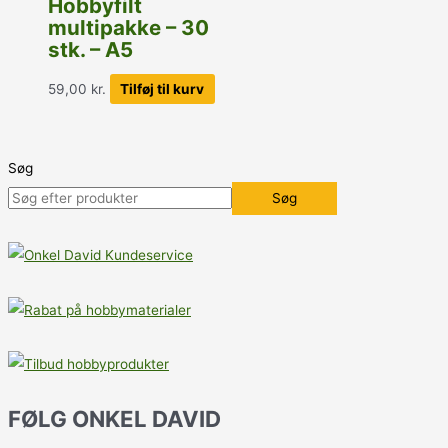
Hobbyfilt
multipakke – 30
stk. – A5
59,00
kr.
Tilføj til kurv
Søg
Søg
FØLG ONKEL DAVID