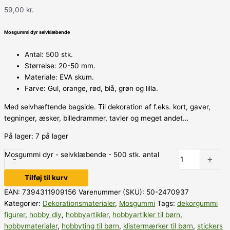
59,00
kr.
Mosgummi dyr selvklæbende
Antal: 500 stk.
Størrelse: 20-50 mm.
Materiale: EVA skum.
Farve: Gul, orange, rød, blå, grøn og lilla.
Med selvhæftende bagside. Til dekoration af f.eks. kort, gaver,
tegninger, æsker, billedrammer, tavler og meget andet…
På lager:
7 på lager
Mosgummi dyr - selvklæbende - 500 stk. antal
-
+
Tilføj til kurv
EAN:
7394311909156
Varenummer (SKU):
50-2470937
Kategorier:
Dekorationsmaterialer
,
Mosgummi
Tags:
dekorgummi
figurer
,
hobby diy
,
hobbyartikler
,
hobbyartikler til børn
,
hobbymaterialer
,
hobbyting til børn
,
klistermærker til børn
,
stickers