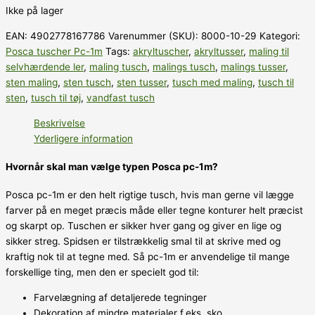
Ikke på lager
EAN:
4902778167786
Varenummer (SKU):
8000-10-29
Kategori:
Posca tuscher Pc-1m
Tags:
akryltuscher
,
akryltusser
,
maling til
selvhærdende ler
,
maling tusch
,
malings tusch
,
malings tusser
,
sten maling
,
sten tusch
,
sten tusser
,
tusch med maling
,
tusch til
sten
,
tusch til tøj
,
vandfast tusch
Beskrivelse
Yderligere information
Hvornår skal man vælge typen Posca pc-1m?
Posca pc-1m er den helt rigtige tusch, hvis man gerne vil lægge
farver på en meget præcis måde eller tegne konturer helt præcist
og skarpt op. Tuschen er sikker hver gang og giver en lige og
sikker streg. Spidsen er tilstrækkelig smal til at skrive med og
kraftig nok til at tegne med. Så pc-1m er anvendelige til mange
forskellige ting, men den er specielt god til:
Farvelægning af detaljerede tegninger
Dekoration af mindre materialer f.eks. sko