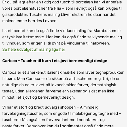
Er du på jagt efter en rigtig god tusch til porcelæn kan vi anbefale
vores porcelænstuscher fra Filia – som i øvrigt også kan bruges til
glasprodukter. Tuschens maling bliver ekstrem holdbar når det
malede emne hærdes i ovnen.
I sortimentet kan du også finde vinduesmaling fra Marabu som er
et tysk kvalitetsmærke. Her kan du også finde selvlysende maling
til vinduer, som er genial til pynt på vinduerne til halloween.
Se hele udvalget af maling lige her
Carioca – Tuscher til børn i et sjovt børnevenligt design
Carioca er et anerkendt italiensk mærke som laver tegneprodukter
til børn. Men Carioca er du sikker på at tuscherne er giftfri, de er
naturlige da de er lavet på levnedsmiddelfarver, dermatologisk
testet, uden allergener, farverne er vaksbar og sidst men ikke
mindst i et sjovt og børnevenligt design.
Vi har et stort og bredt udvalg i shoppen – Almindelig
farvelægningstuscher, som er gode til malebøger og tegne med –
tuscherne fås også i en farvevariant med neonfarver og
pastelfarver. Derudover kan du i sortimentet også finde mere