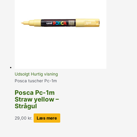
Udsolgt
Hurtig visning
Posca tuscher Pc-1m
Posca Pc-1m
Straw yellow –
Strågul
29,00
kr.
Læs mere