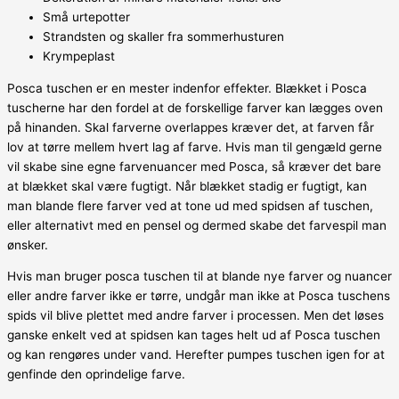
Små urtepotter
Strandsten og skaller fra sommerhusturen
Krympeplast
Posca tuschen er en mester indenfor effekter. Blækket i Posca
tuscherne har den fordel at de forskellige farver kan lægges oven
på hinanden. Skal farverne overlappes kræver det, at farven får
lov at tørre mellem hvert lag af farve. Hvis man til gengæld gerne
vil skabe sine egne farvenuancer med Posca, så kræver det bare
at blækket skal være fugtigt. Når blækket stadig er fugtigt, kan
man blande flere farver ved at tone ud med spidsen af tuschen,
eller alternativt med en pensel og dermed skabe det farvespil man
ønsker.
Hvis man bruger posca tuschen til at blande nye farver og nuancer
eller andre farver ikke er tørre, undgår man ikke at Posca tuschens
spids vil blive plettet med andre farver i processen. Men det løses
ganske enkelt ved at spidsen kan tages helt ud af Posca tuschen
og kan rengøres under vand. Herefter pumpes tuschen igen for at
genfinde den oprindelige farve.