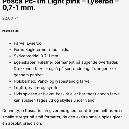
Posca Pc-1m Light pink – Lyserød –
0,7-1 mm.
22,00
kr.
Posca pc-1m
Farve: Lyserød.
Form: Kegleformet rund spids.
Skrivebredde: 0.7-1 mm.
Egenskaber: Fæstner permanent på sugende overflader.
Dækkende farve – også på sort underlag. Trænger ikke
gennem papiret.
Holdbarhed: Vand- og lysbestandig farve.
Lugtfri, xylen- og syrefri.
Hvis spidsen er blevet beskidt eller har taget anden farve
kan spidsen tages ud og skylles under vand.
Denne type Posca tusch giver mulighed for at tegne helt præcise
smalle streger på små formater, da den ekstra smalle spids giver
en absolut præcision.