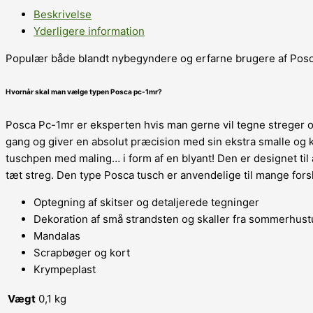
Beskrivelse
Yderligere information
Populær både blandt nybegyndere og erfarne brugere af Posc
Hvornår skal man vælge typen Posca pc-1mr?
Posca Pc-1mr er eksperten hvis man gerne vil tegne streger og
gang og giver en absolut præcision med sin ekstra smalle og 
tuschpen med maling… i form af en blyant! Den er designet ti
tæt streg. Den type Posca tusch er anvendelige til mange forske
Optegning af skitser og detaljerede tegninger
Dekoration af små strandsten og skaller fra sommerhus
Mandalas
Scrapbøger og kort
Krympeplast
Vægt
0,1 kg