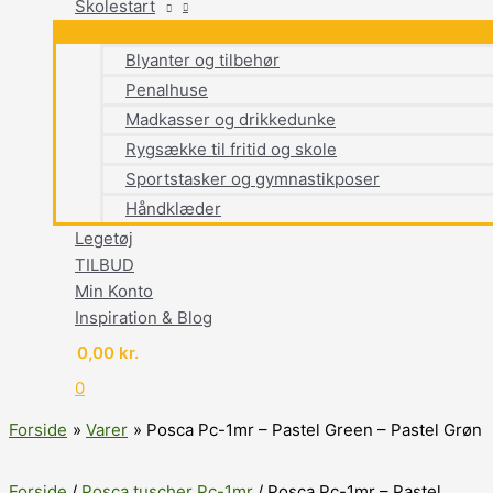
Skolestart
Blyanter og tilbehør
Penalhuse
Madkasser og drikkedunke
Rygsække til fritid og skole
Sportstasker og gymnastikposer
Håndklæder
Legetøj
TILBUD
Min Konto
Inspiration & Blog
0,00
kr.
0
Forside
Varer
Posca Pc-1mr – Pastel Green – Pastel Grøn
Forside
/
Posca tuscher Pc-1mr
/ Posca Pc-1mr – Pastel