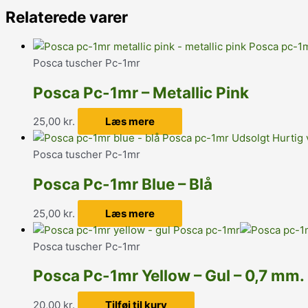
Relaterede varer
Posca tuscher Pc-1mr
Posca Pc-1mr – Metallic Pink
25,00
kr.
Læs mere
Udsolgt
Hurtig 
Posca tuscher Pc-1mr
Posca Pc-1mr Blue – Blå
25,00
kr.
Læs mere
Posca tuscher Pc-1mr
Posca Pc-1mr Yellow – Gul – 0,7 mm.
20,00
kr.
Tilføj til kurv