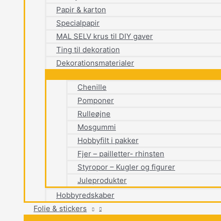
Papir & karton
Specialpapir
MAL SELV krus til DIY gaver
Ting til dekoration
Dekorationsmaterialer
Chenille
Pomponer
Rulleøjne
Mosgummi
Hobbyfilt i pakker
Fjer – pailletter- rhinsten
Styropor – Kugler og figurer
Juleprodukter
Hobbyredskaber
Folie & stickers