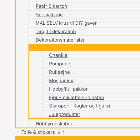
Papir & karton
Specialpapir
MAL SELV krus til DIY gaver
Ting til dekoration
Dekorationsmaterialer
Chenille
Pomponer
Rulleøjne
Mosgummi
Hobbyfilt i pakker
Fjer – pailletter- rhinsten
Styropor – Kugler og figurer
Juleprodukter
Hobbyredskaber
Folie & stickers