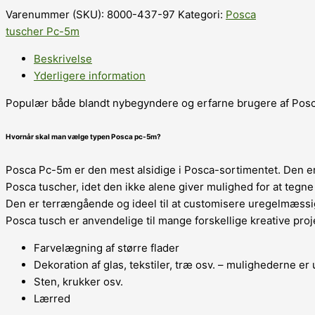
Varenummer (SKU):
8000-437-97
Kategori:
Posca
tuscher Pc-5m
Beskrivelse
Yderligere information
Populær både blandt nybegyndere og erfarne brugere af Posc
Hvornår skal man vælge typen Posca pc-5m?
Posca Pc-5m er den mest alsidige i Posca-sortimentet. Den e
Posca tuscher, idet den ikke alene giver mulighed for at teg
Den er terrængående og ideel til at customisere uregelmæssi
Posca tusch er anvendelige til mange forskellige kreative proje
Farvelægning af større flader
Dekoration af glas, tekstiler, træ osv. – mulighederne er
Sten, krukker osv.
Lærred