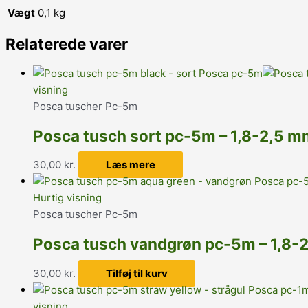
Vægt
0,1 kg
Relaterede varer
visning
Posca tuscher Pc-5m
Posca tusch sort pc-5m – 1,8-2,5 m
30,00
kr.
Læs mere
Hurtig visning
Posca tuscher Pc-5m
Posca tusch vandgrøn pc-5m – 1,8-
30,00
kr.
Tilføj til kurv
visning