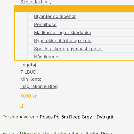
Skolestart
Blyanter og tilbehør
Penalhuse
Madkasser og drikkedunke
Rygsække til fritid og skole
Sportstasker og gymnastikposer
Håndklæder
Legetøj
TILBUD
Min Konto
Inspiration & Blog
0,00
kr.
0
Forside
Varer
Posca Pc-5m Deep Grey – Dyb grå
Forside
/
Posca tuscher Pc-5m
/ Posca Pc-5m Deep