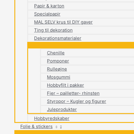
Papir & karton
Specialpapir
MAL SELV krus til DIY gaver
Ting til dekoration
Dekorationsmaterialer
Chenille
Pomponer
Rulleøjne
Mosgummi
Hobbyfilt i pakker
Fjer – pailletter- rhinsten
Styropor – Kugler og figurer
Juleprodukter
Hobbyredskaber
Folie & stickers