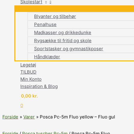
Skolestart
Blyanter og tilbehør
Penalhuse
Madkasser og drikkedunke
Rygsække til fritid og skole
Sportstasker og gymnastikposer
Håndklæder
Legetøj
TILBUD
Min Konto
Inspiration & Blog
0,00
kr.
0
Forside
Varer
Posca Pc-5m Fluo yellow – Fluo gul
Forside
/
Posca tuscher Pc-5m
/ Posca Pc-5m Fluo