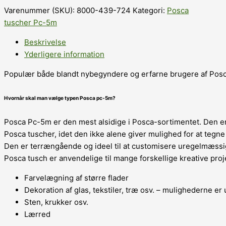
Varenummer (SKU):
8000-439-724
Kategori:
Posca
tuscher Pc-5m
Beskrivelse
Yderligere information
Populær både blandt nybegyndere og erfarne brugere af Posc
Hvornår skal man vælge typen Posca pc-5m?
Posca Pc-5m er den mest alsidige i Posca-sortimentet. Den e
Posca tuscher, idet den ikke alene giver mulighed for at teg
Den er terrængående og ideel til at customisere uregelmæssi
Posca tusch er anvendelige til mange forskellige kreative proje
Farvelægning af større flader
Dekoration af glas, tekstiler, træ osv. – mulighederne er
Sten, krukker osv.
Lærred