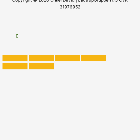
Copyright © 2026
Onkel David
| LautrupGruppen I/S CVR
31976952