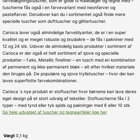
farvelægningstuscher, som er gode til malebøger og tegne med –
tuscherne fås også i en farvevariant med neonfarver og
pastelfarver. Derudover kan du i sortimentet også finde mere
specielle tuscher som dufttuscher og glittertuscher.
Carioca laver også almindelige farveblyanter, de er i en super
kvalitet og er meget robuste og brudsikre – de fås i pakniner med
12 og 24 stk. Udover de almindelig basis produkter i sortiment af
Carioca er der også et helt sortiment af sjove og specielle
produkter – f.eks. Metallic fineliner – en tusch med en kombination
af permanent og ikke-permanent blæk – alt efter hvilket materiale
den bruges på. De populære og sjove trylletuscher – hvor der kan
laves superflotte farvekombinationer.
Carioca´s nye produkt er stoftuscher hvor børnene kan lave deres
eget design på et stort udvalg af tekstiler. Stoftuscherne fås i 2
typer – med tynd eller tyk spids og pakninger med 6 eller 10 stk.
Se hele udvalget af tuscher og tegneartikler lige her
Vægt
0,1 kg