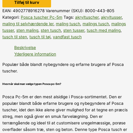
Tilføj til kurv
EAN:
4902778916278
Varenummer (SKU):
8000-443-805
Kategori:
Posca tuscher Pc-5m
Tags:
akryltuscher
,
akryltusser
,
maling til selvhærdende ler
,
maling tusch
,
malings tusch
,
malings
tusser
,
sten maling
,
sten tusch
,
sten tusser
,
tusch med maling
,
tusch til sten
,
tusch til tøj
,
vandfast tusch
Beskrivelse
Yderligere information
Populær både blandt nybegyndere og erfarne brugere af Posca
tuscher.
Hvornår skal man vælge typen Posca pc-5m?
Posca Pc-5m er den mest alsidige i Posca-sortimentet. Den er
populær blandt både erfarne brugere og nybegyndere af Posca
tuscher, idet den ikke alene giver mulighed for at tegne en præcis
streg, men også giver en smuk farvelægning. Den er
terrængående og ideel til at customisere uregelmæssige, porøse
overflader såsom træ, sten og beton. Denne type Posca tusch er