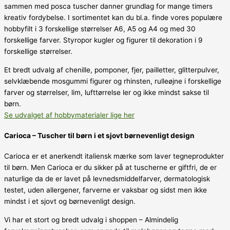
sammen med posca tuscher danner grundlag for mange timers
kreativ fordybelse. I sortimentet kan du bl.a. finde vores populære
hobbyfilt i 3 forskellige størrelser A6, A5 og A4 og med 30
forskellige farver. Styropor kugler og figurer til dekoration i 9
forskellige størrelser.
Et bredt udvalg af chenille, pomponer, fjer, pailletter, glitterpulver,
selvklæbende mosgummi figurer og rhinsten, rulleøjne i forskellige
farver og størrelser, lim, lufttørrelse ler og ikke mindst sakse til
børn.
Se udvalget af hobbymaterialer lige her
Carioca – Tuscher til børn i et sjovt børnevenligt design
Carioca er et anerkendt italiensk mærke som laver tegneprodukter
til børn. Men Carioca er du sikker på at tuscherne er giftfri, de er
naturlige da de er lavet på levnedsmiddelfarver, dermatologisk
testet, uden allergener, farverne er vaksbar og sidst men ikke
mindst i et sjovt og børnevenligt design.
Vi har et stort og bredt udvalg i shoppen – Almindelig