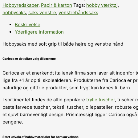
Hobbyredskaber
,
Papir & karton
Tags:
hobby værktøj
,
hobbysaks
,
saks venstre
,
venstrehåndssaks
Beskrivelse
Yderligere information
Hobbysaks med soft grip til både højre og venstre hånd
Carioca er det sikre valg til børnene
Carioca er et anerkendt italiensk firma som laver alt indenfor t
lige fra +1 år op til skolealderen. Produkterne fra Carioca e
naturlige og giftfrie produkter, som trygt kan købes til børn.
I sortimentet findes de altid populære
trylle tuscher
, tuscher 
pastelfarvede tuscher, tekstil tuscher, oliepasteller, robuste og
et sjovt børnevenligt design. Prismæssigt ligger Carioca også 
pengene.
Stort udvalg af hobbymaterialer for børn og voksne