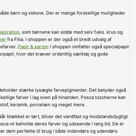
 både børn og voksne. Der er mange forskellige muligheder
dekoration
, som børnene kan sidde med selv f.eks. krus og
her
fra Filia. I shoppen er der også et bredt udvalg af
lefarver.
Papir & karton
i shoppen omfatter også specialpapir
terpapir, hvor det kræver ordentlig værktøj og gode
deholder stærke lysægte farvepigmenter. Det betyder også
kellige farver i lag oven på hinanden. Posca tuscherne kan
l, stof, keramik, porcelæn og meget mere.
år blækket er tørt, bliver det vandfast og modstandsdygtigt
osca vil beholde deres farver og udseende i lang tid. De er
ør dem perfekte til brug i både indendørs og udendørs