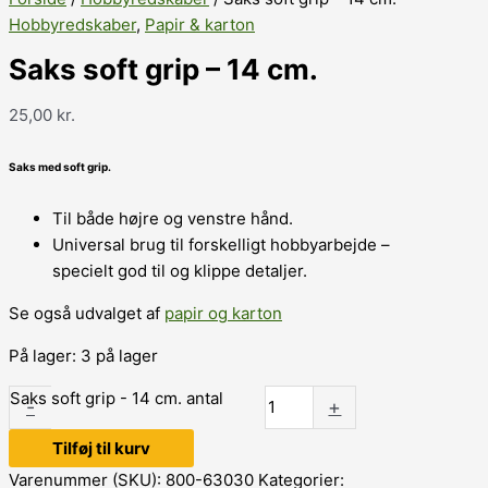
Hobbyredskaber
,
Papir & karton
Saks soft grip – 14 cm.
25,00
kr.
Saks med soft grip.
Til både højre og venstre hånd.
Universal brug til forskelligt hobbyarbejde –
specielt god til og klippe detaljer.
Se også udvalget af
papir og karton
På lager:
3 på lager
Saks soft grip - 14 cm. antal
-
+
Tilføj til kurv
Varenummer (SKU):
800-63030
Kategorier: