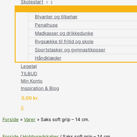
Skolestart
Blyanter og tilbehør
Penalhuse
Madkasser og drikkedunke
Rygsække til fritid og skole
Sportstasker og gymnastikposer
Håndklæder
Legetøj
TILBUD
Min Konto
Inspiration & Blog
0,00
kr.
0
Forside
Varer
Saks soft grip – 14 cm.
Forside
/
Hobbyredskaber
/ Saks soft grip – 14 cm.