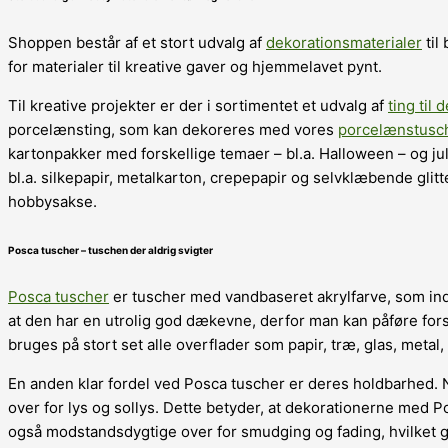
Shoppen består af et stort udvalg af
dekorationsmaterialer
til
for materialer til kreative gaver og hjemmelavet pynt.
Til kreative projekter er der i sortimentet et udvalg af
ting til 
porcelænsting, som kan dekoreres med vores
porcelænstusc
kartonpakker med forskellige temaer – bl.a. Halloween – og ju
bl.a. silkepapir, metalkarton, crepepapir og selvklæbende glit
hobbysakse.
Posca tuscher – tuschen der aldrig svigter
Posca tuscher
er tuscher med vandbaseret akrylfarve, som in
at den har en utrolig god dækevne, derfor man kan påføre fors
bruges på stort set alle overflader som papir, træ, glas, meta
En anden klar fordel ved Posca tuscher er deres holdbarhed. N
over for lys og sollys. Dette betyder, at dekorationerne med P
også modstandsdygtige over for smudging og fading, hvilket g