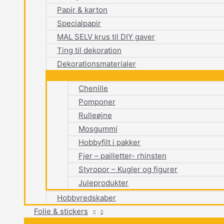
Papir & karton
Specialpapir
MAL SELV krus til DIY gaver
Ting til dekoration
Dekorationsmaterialer
Chenille
Pomponer
Rulleøjne
Mosgummi
Hobbyfilt i pakker
Fjer – pailletter- rhinsten
Styropor – Kugler og figurer
Juleprodukter
Hobbyredskaber
Folie & stickers