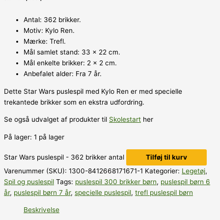
Antal: 362 brikker.
Motiv: Kylo Ren.
Mærke: Trefl.
Mål samlet stand: 33 x 22 cm.
Mål enkelte brikker: 2 x 2 cm.
Anbefalet alder: Fra 7 år.
Dette Star Wars puslespil med Kylo Ren er med specielle
trekantede brikker som en ekstra udfordring.
Se også udvalget af produkter til
Skolestart
her
På lager:
1 på lager
Star Wars puslespil - 362 brikker antal
Tilføj til kurv
Varenummer (SKU):
1300-8412668171671-1
Kategorier:
Legetøj
,
Spil og puslespil
Tags:
puslespil 300 brikker børn
,
puslespil børn 6
år
,
puslespil børn 7 år
,
specielle puslespil
,
trefl puslespil børn
Beskrivelse