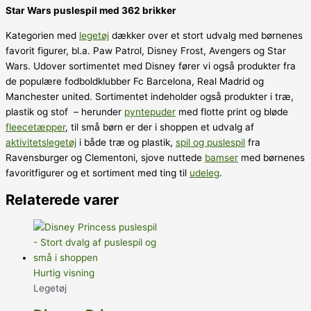
Star Wars puslespil med 362 brikker
Kategorien med
legetøj
dækker over et stort udvalg med børnenes
favorit figurer, bl.a. Paw Patrol, Disney Frost, Avengers og Star
Wars. Udover sortimentet med Disney fører vi også produkter fra
de populære fodboldklubber Fc Barcelona, Real Madrid og
Manchester united. Sortimentet indeholder også produkter i træ,
plastik og stof – herunder
pyntepuder
med flotte print og bløde
fleecetæpper
, til små børn er der i shoppen et udvalg af
aktivitetslegetøj
i både træ og plastik,
spil og puslespil
fra
Ravensburger og Clementoni, sjove nuttede
bamser
med børnenes
favoritfigurer og et sortiment med ting til
udeleg
.
Relaterede varer
Hurtig visning
Legetøj