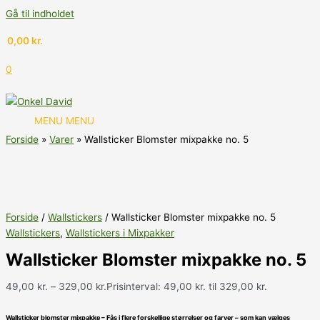
Gå til indholdet
0,00
kr.
0
MENU
MENU
Forside
Varer
Wallsticker Blomster mixpakke no. 5
Forside
/
Wallstickers
/ Wallsticker Blomster mixpakke no. 5
Wallstickers
,
Wallstickers i Mixpakker
Wallsticker Blomster mixpakke no. 5
49,00
kr.
–
329,00
kr.
Prisinterval: 49,00 kr. til 329,00 kr.
Wallsticker blomster mixpakke – Fås i flere forskellige størrelser og farver – som kan vælges