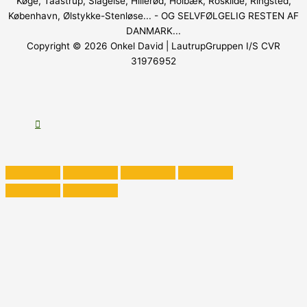
Køge, Taastrup, Slagelse, Hillerød, Holbæk, Roskilde, Ringsted,
København, Ølstykke-Stenløse... - OG SELVFØLGELIG RESTEN AF
DANMARK...
Copyright © 2026
Onkel David
| LautrupGruppen I/S CVR
31976952