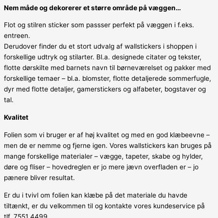
Nem måde og dekorerer et større område på væggen…
Flot og stilren sticker som passser perfekt på væggen i f.eks.
entreen.
Derudover finder du et stort udvalg af wallstickers i shoppen i
forskellige udtryk og stilarter. Bl.a. designede citater og tekster,
flotte dørskilte med barnets navn til børneværelset og pakker med
forskellige temaer – bl.a. blomster, flotte detaljerede sommerfugle,
dyr med flotte detaljer, gamerstickers og alfabeter, bogstaver og
tal.
Kvalitet
Folien som vi bruger er af høj kvalitet og med en god klæbeevne –
men de er nemme og fjerne igen. Vores wallstickers kan bruges på
mange forskellige materialer – vægge, tapeter, skabe og hylder,
døre og fliser – hovedreglen er jo mere jævn overfladen er – jo
pænere bliver resultat.
Er du i tvivl om folien kan klæbe på det materiale du havde
tiltænkt, er du velkommen til og kontakte vores kundeservice på
tlf. 7551 4499.