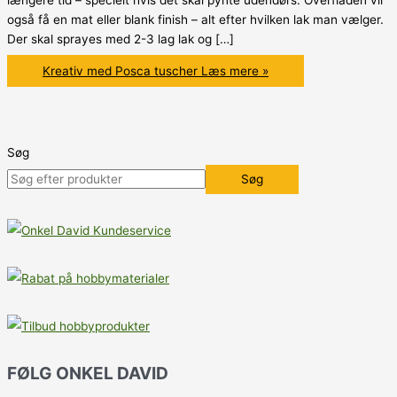
længere tid – specielt hvis det skal pynte udendørs. Overfladen vil
også få en mat eller blank finish – alt efter hvilken lak man vælger.
Der skal sprayes med 2-3 lag lak og […]
Kreativ med Posca tuscher
Læs mere »
Søg
Søg
FØLG ONKEL DAVID