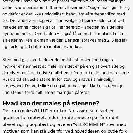
betegner Posca selv som et porøst materiale og Posca malingen
vil her være permanent. Stenen vil nærmest “suge” malingen til sig
og derfor er der ikke umiddelbart behov for efterbehandling med
lak. Det anbefaler dog vi at man vælger at gøre – dels for at det
malede emne holder sig flot i længere tid – specielt hvis det skal
pynte udendørs. Overfladen vil også få en mat eller blank finish –
alt efter hvilken lak man vælger. Der skal sprayes med 2-3 lag lak
og husk og lad det tørre mellem hvert lag.
Sten med glat overflade er de bedste sten der kan bruges –
motiver er nemmest at male, hvis det er på en glat overflade og
der giver også de bedste muligheder for at arbejde med detaljerne.
Husk altid at vaske stene fri for støv og snavs i almindeligt
sæbevand. Derved sikre du også at malingen klæber ordentligt.
Lad stenen tørre helt, inden malingen påføres.
Hvad kan der males på stenene?
Der kan males
ALT!
Der er kun fantasien som sætter
grænser for motivet. Inden for de seneste par år er det
blevet rigtig populært og lave en “VELKOMMEN” sten med
motiver, som kan stå udenfor ved hoveddøren og byde folk