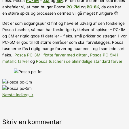
f.eks. Posca
PC-1M
–
3M
og
5M
. Er det større sten der skal males
anbefaler vi, at man bruger Posca
PC-7M
og
PC-8K
, da den har
en større spids og processen dermed vil gå meget hurtigere 🙂
Det er som udgangspunkt fint og have et udvalg af den forskellige
Posca tuscher, så man har forskellige tykkelser af spidser – PC-1M
og 3M er rigtig gode til detaljer – f.eks. små prikker og streger. Hvor
PC-5M er god til lidt større områder som skal farvelægges. Posca
tuscherne fås i rigtig mange farver og nuancer – og i samlede sæt
f.eks.
Posca PC-3M i flotte farver med glitter
,
Posca PC-5M i
metallic farver
og
Posca tuscher i de almindelige standard farver
Næste Indlæg
→
Skriv en kommentar